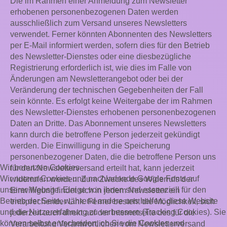
Die im Rahmen einer Anmeldung zum Newsletter
erhobenen personenbezogenen Daten werden
ausschließlich zum Versand unseres Newsletters
verwendet. Ferner könnten Abonnenten des Newsletters
per E-Mail informiert werden, sofern dies für den Betrieb
des Newsletter-Dienstes oder eine diesbezügliche
Registrierung erforderlich ist, wie dies im Falle von
Änderungen am Newsletterangebot oder bei der
Veränderung der technischen Gegebenheiten der Fall
sein könnte. Es erfolgt keine Weitergabe der im Rahmen
des Newsletter-Dienstes erhobenen personenbezogenen
Daten an Dritte. Das Abonnement unseres Newsletters
kann durch die betroffene Person jederzeit gekündigt
werden. Die Einwilligung in die Speicherung
personenbezogener Daten, die die betroffene Person uns
Wir benutzen Cookies
für den Newsletterversand erteilt hat, kann jederzeit
Wir nutzen Cookies und nachladende Google Fonts auf
widerrufen werden. Zum Zwecke des Widerrufs der
unserer Website. Einige von ihnen sind essenziell für den
Einwilligung findet sich in jedem Newsletter ein
Betrieb der Seite, während andere uns helfen, diese Website
entsprechender Link. Ferner besteht die Möglichkeit, sich
und die Nutzererfahrung zu verbessern (Tracking Cookies). Sie
jederzeit auch direkt auf der Internetseite des für die
können selbst entscheiden, ob Sie die Cookies und
Verarbeitung Verantwortlichen vom Newsletterversand