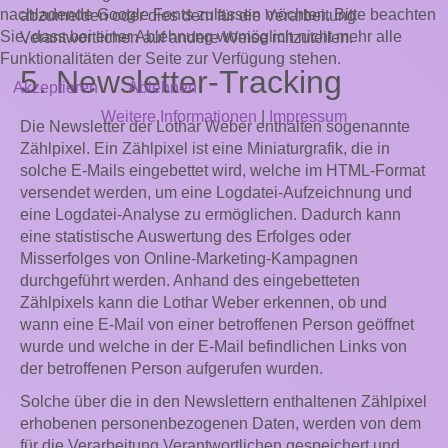
nachladende Google Fonts zulassen möchten. Bitte beachten
abzumelden oder dies dem für die Verarbeitung
Sie, dass bei einer Ablehnung womöglich nicht mehr alle
Verantwortlichen auf andere Weise mitzuteilen.
Funktionalitäten der Seite zur Verfügung stehen.
5. Newsletter-Tracking
Akzeptieren
Ablehnen
Weitere Informationen
|
Impressum
Die Newsletter der Lothar Weber enthalten sogenannte
Zählpixel. Ein Zählpixel ist eine Miniaturgrafik, die in
solche E-Mails eingebettet wird, welche im HTML-Format
versendet werden, um eine Logdatei-Aufzeichnung und
eine Logdatei-Analyse zu ermöglichen. Dadurch kann
eine statistische Auswertung des Erfolges oder
Misserfolges von Online-Marketing-Kampagnen
durchgeführt werden. Anhand des eingebetteten
Zählpixels kann die Lothar Weber erkennen, ob und
wann eine E-Mail von einer betroffenen Person geöffnet
wurde und welche in der E-Mail befindlichen Links von
der betroffenen Person aufgerufen wurden.
Solche über die in den Newslettern enthaltenen Zählpixel
erhobenen personenbezogenen Daten, werden von dem
für die Verarbeitung Verantwortlichen gespeichert und